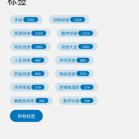
标签
字谜
动物谜语
2053
1658
成语谜语
植物谜语
1234
1135
地名谜语
谜语大全
1063
1002
人名谜语
诗词谜语
997
895
药品谜语
物品谜语
845
574
侦探推理
逻辑推理题
279
279
脑筋急转弯
数学乐园
263
250
所有标签