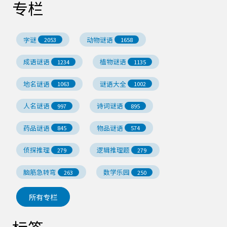
专栏
字谜
动物谜语
2053
1658
成语谜语
植物谜语
1234
1135
地名谜语
谜语大全
1063
1002
人名谜语
诗词谜语
997
895
药品谜语
物品谜语
845
574
侦探推理
逻辑推理题
279
279
脑筋急转弯
数学乐园
263
250
所有专栏