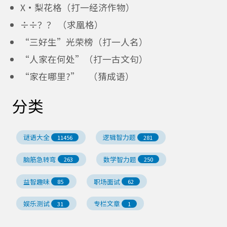
X·梨花格（打一经济作物）
÷÷？？ （求凰格）
“三好生”光荣榜（打一人名）
“人家在何处”（打一古文句）
“家在哪里?” （猜成语）
分类
谜语大全
逻辑智力题
11456
281
脑筋急转弯
数学智力题
263
250
益智趣味
职场面试
85
62
娱乐测试
专栏文章
31
1