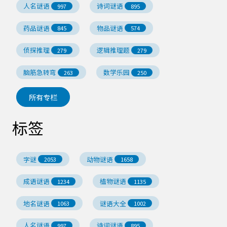
人名谜语
诗词谜语
997
895
药品谜语
物品谜语
845
574
侦探推理
逻辑推理题
279
279
脑筋急转弯
数学乐园
263
250
所有专栏
标签
字谜
动物谜语
2053
1658
成语谜语
植物谜语
1234
1135
地名谜语
谜语大全
1063
1002
人名谜语
诗词谜语
997
895