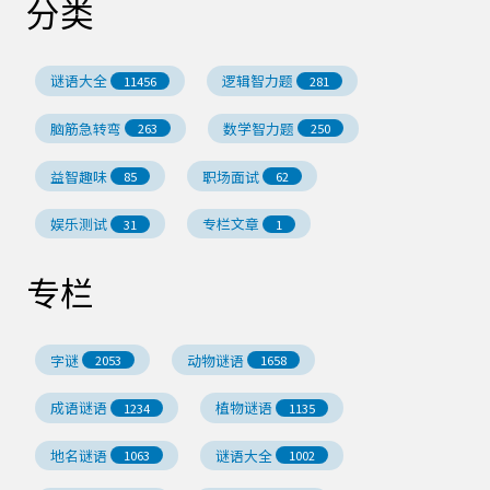
分类
谜语大全
逻辑智力题
11456
281
脑筋急转弯
数学智力题
263
250
益智趣味
职场面试
85
62
娱乐测试
专栏文章
31
1
专栏
字谜
动物谜语
2053
1658
成语谜语
植物谜语
1234
1135
地名谜语
谜语大全
1063
1002