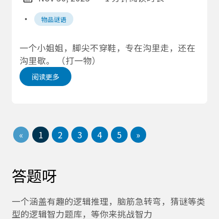
·
物品谜语
一个小姐姐，脚尖不穿鞋，专在沟里走，还在
沟里歇。 （打一物）
阅读更多
«
1
2
3
4
5
»
答题呀
一个涵盖有趣的逻辑推理，脑筋急转弯，猜谜等类
型的逻辑智力题库，等你来挑战智力