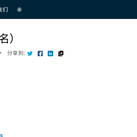
我们
🌐
中
名）
文
English
·
分享到:
野