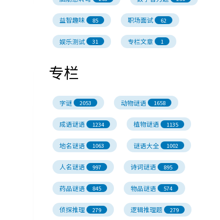
益智趣味
职场面试
85
62
娱乐测试
专栏文章
31
1
专栏
字谜
动物谜语
2053
1658
成语谜语
植物谜语
1234
1135
地名谜语
谜语大全
1063
1002
人名谜语
诗词谜语
997
895
药品谜语
物品谜语
845
574
侦探推理
逻辑推理题
279
279