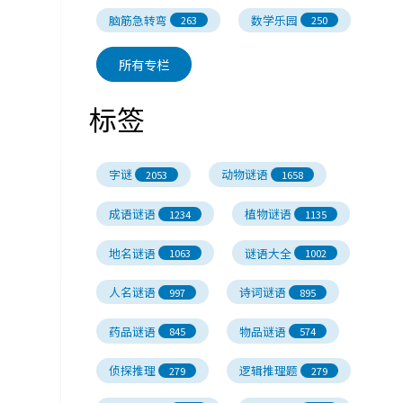
脑筋急转弯
数学乐园
263
250
所有专栏
标签
字谜
动物谜语
2053
1658
成语谜语
植物谜语
1234
1135
地名谜语
谜语大全
1063
1002
人名谜语
诗词谜语
997
895
药品谜语
物品谜语
845
574
侦探推理
逻辑推理题
279
279