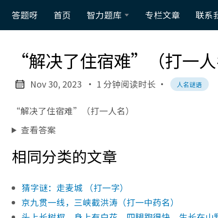
答题呀
首页
智力题库
专栏文章
联系
数学智力
“解决了住宿难”（打一人
题
脑筋急转
Nov 30, 2023
· 1 分钟阅读时长
·
人名谜语
弯
“解决了住宿难”（打一人名）
谜语大全
查看答案
逻辑智力
相同分类的文章
题
猜字谜：走麦城 （打一字）
京九贯一线，三峡截洪涛（打一中药名）
头上长树杈，身上有白花，四腿跑得快，生长在山