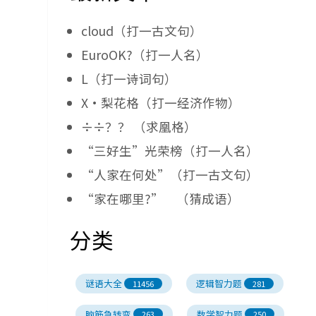
cloud（打一古文句）
EuroOK?（打一人名）
L（打一诗词句）
X·梨花格（打一经济作物）
÷÷？？ （求凰格）
“三好生”光荣榜（打一人名）
“人家在何处”（打一古文句）
“家在哪里?” （猜成语）
分类
谜语大全
逻辑智力题
11456
281
脑筋急转弯
数学智力题
263
250