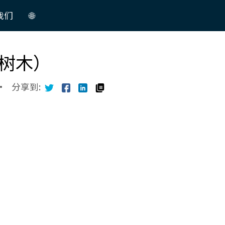
我们
🌐
中
树木）
文
English
·
分享到: