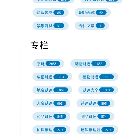
益智趣味
职场面试
85
62
娱乐测试
专栏文章
31
1
专栏
字谜
动物谜语
2053
1658
成语谜语
植物谜语
1234
1135
地名谜语
谜语大全
1063
1002
人名谜语
诗词谜语
997
895
药品谜语
物品谜语
845
574
侦探推理
逻辑推理题
279
279