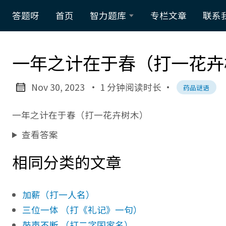
答题呀
首页
智力题库
专栏文章
联系
数学智力
一年之计在于春（打一花卉
题
脑筋急转
Nov 30, 2023
· 1 分钟阅读时长
·
药品谜语
弯
一年之计在于春（打一花卉树木）
谜语大全
查看答案
逻辑智力
相同分类的文章
题
加薪（打一人名）
三位一体 （打《礼记》一句）
鼓声不断 （打二字国家名）