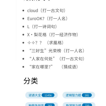
cloud（打一古文句）
EuroOK?（打一人名）
L（打一诗词句）
X·梨花格（打一经济作物）
÷÷？？ （求凰格）
“三好生”光荣榜（打一人名）
“人家在何处”（打一古文句）
“家在哪里?” （猜成语）
分类
谜语大全
逻辑智力题
11456
281
脑筋急转弯
数学智力题
263
250