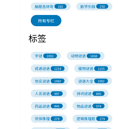
脑筋急转弯
数学乐园
263
250
所有专栏
标签
字谜
动物谜语
2053
1658
成语谜语
植物谜语
1234
1135
地名谜语
谜语大全
1063
1002
人名谜语
诗词谜语
997
895
药品谜语
物品谜语
845
574
侦探推理
逻辑推理题
279
279