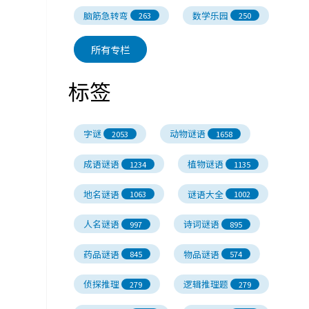
脑筋急转弯
数学乐园
263
250
所有专栏
标签
字谜
动物谜语
2053
1658
成语谜语
植物谜语
1234
1135
地名谜语
谜语大全
1063
1002
人名谜语
诗词谜语
997
895
药品谜语
物品谜语
845
574
侦探推理
逻辑推理题
279
279