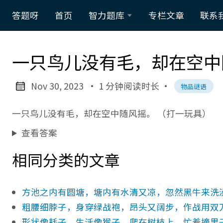
答题呀
首页
智力题库
专栏文章
联系
数学智力
一只鸟儿没有毛，却在空中
题
脑筋急转
Nov 30, 2023
· 1 分钟阅读时长
·
物品谜语
弯
一只鸟儿没有毛，却在空中随风摇。 （打一玩具）
谜语大全
查看答案
逻辑智力
相同分类的文章
题
方池之内有圆塘，塘内有水清又凉，忽然黑牛来洗
粗腰细脖子，身穿绿战袍，昂头又阔步，作战用双刀
形状像耗子，生活像猴子，爬在树枝上，忙着摘果子