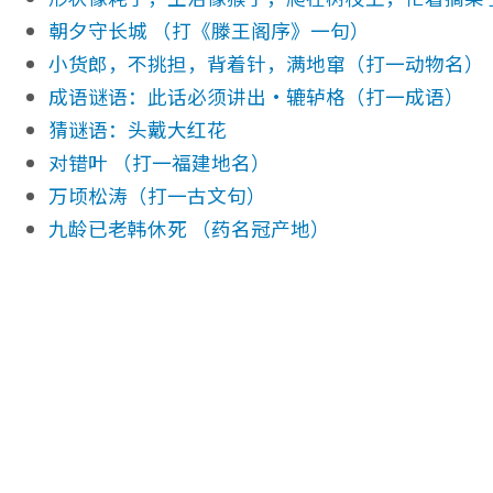
朝夕守长城 （打《滕王阁序》一句）
小货郎，不挑担，背着针，满地窜（打一动物名）
成语谜语：此话必须讲出·辘轳格（打一成语）
猜谜语：头戴大红花
对错叶 （打一福建地名）
万顷松涛（打一古文句）
九龄已老韩休死 （药名冠产地）