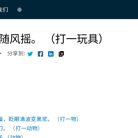
我们
🌐
中
随风摇。 （打一玩具）
文
English
·
分享到:
澡，眨眼清波变黑浆。 （打一物）
。 （打一动物）
 （动物）