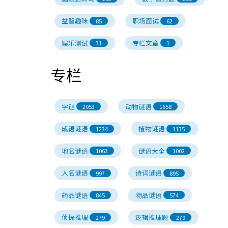
益智趣味
职场面试
85
62
娱乐测试
专栏文章
31
1
专栏
字谜
动物谜语
2053
1658
成语谜语
植物谜语
1234
1135
地名谜语
谜语大全
1063
1002
人名谜语
诗词谜语
997
895
药品谜语
物品谜语
845
574
侦探推理
逻辑推理题
279
279