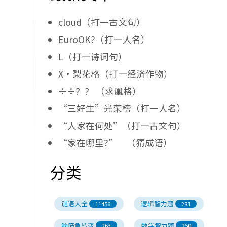
cloud（打一古文句）
EuroOK?（打一人名）
L（打一诗词句）
X·梨花格（打一经济作物）
÷÷？？ （求凰格）
“三好生”光荣榜（打一人名）
“人家在何处”（打一古文句）
“家在哪里?” （猜成语）
分类
谜语大全
逻辑智力题
11456
281
脑筋急转弯
数学智力题
263
250