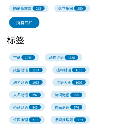
脑筋急转弯
数学乐园
263
250
所有专栏
标签
字谜
动物谜语
2053
1658
成语谜语
植物谜语
1234
1135
地名谜语
谜语大全
1063
1002
人名谜语
诗词谜语
997
895
药品谜语
物品谜语
845
574
侦探推理
逻辑推理题
279
279