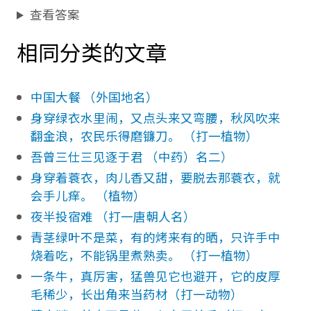
查看答案
相同分类的文章
中国大餐 （外国地名）
身穿绿衣水里闹，又点头来又弯腰，秋风吹来
翻金浪，农民乐得磨镰刀。 （打一植物）
吾曾三仕三见逐于君 （中药）名二）
身穿着蓑衣，肉儿香又甜，要脱去那蓑衣，就
会手儿痒。 （植物）
夜半投宿难 （打一唐朝人名）
青茎绿叶不是菜，有的烤来有的晒，只许手中
烧着吃，不能锅里煮熟卖。 （打一植物）
一条牛，真厉害，猛兽见它也避开，它的皮厚
毛稀少，长出角来当药材（打一动物）