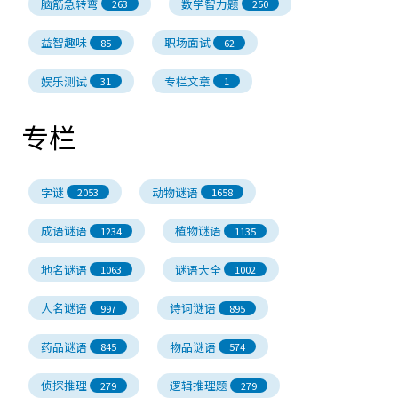
脑筋急转弯
数学智力题
263
250
益智趣味
职场面试
85
62
娱乐测试
专栏文章
31
1
专栏
字谜
动物谜语
2053
1658
成语谜语
植物谜语
1234
1135
地名谜语
谜语大全
1063
1002
人名谜语
诗词谜语
997
895
药品谜语
物品谜语
845
574
侦探推理
逻辑推理题
279
279