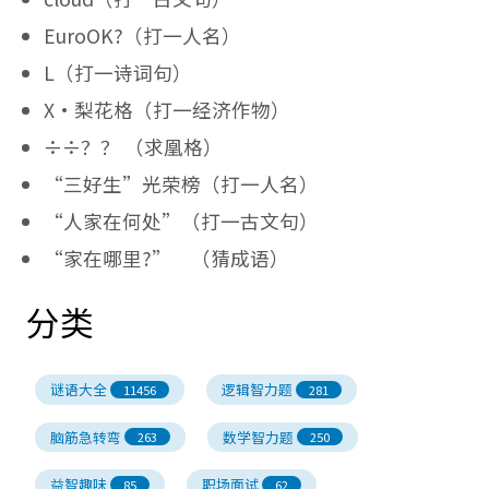
EuroOK?（打一人名）
L（打一诗词句）
X·梨花格（打一经济作物）
÷÷？？ （求凰格）
“三好生”光荣榜（打一人名）
“人家在何处”（打一古文句）
“家在哪里?” （猜成语）
分类
谜语大全
逻辑智力题
11456
281
脑筋急转弯
数学智力题
263
250
益智趣味
职场面试
85
62