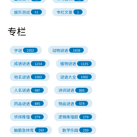
娱乐测试
专栏文章
31
1
专栏
字谜
动物谜语
2053
1658
成语谜语
植物谜语
1234
1135
地名谜语
谜语大全
1063
1002
人名谜语
诗词谜语
997
895
药品谜语
物品谜语
845
574
侦探推理
逻辑推理题
279
279
脑筋急转弯
数学乐园
263
250