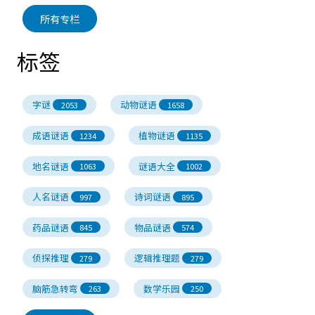
所有专栏
标签
字谜
动物谜语
2053
1658
成语谜语
植物谜语
1234
1135
地名谜语
谜语大全
1063
1002
人名谜语
诗词谜语
997
895
药品谜语
物品谜语
845
574
侦探推理
逻辑推理题
279
279
脑筋急转弯
数学乐园
263
250