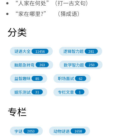
“人家在何处”（打一古文句）
“家在哪里?” （猜成语）
分类
谜语大全
逻辑智力题
11456
281
脑筋急转弯
数学智力题
263
250
益智趣味
职场面试
85
62
娱乐测试
专栏文章
31
1
专栏
字谜
动物谜语
2053
1658