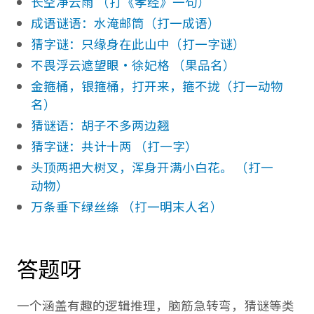
长空净云雨 （打《孝经》一句）
成语谜语：水淹邮筒（打一成语）
猜字谜：只缘身在此山中（打一字谜）
不畏浮云遮望眼·徐妃格 （果品名）
金箍桶，银箍桶，打开来，箍不拢（打一动物
名）
猜谜语：胡子不多两边翘
猜字谜：共计十两 （打一字）
头顶两把大树叉，浑身开满小白花。 （打一
动物）
万条垂下绿丝绦 （打一明末人名）
答题呀
一个涵盖有趣的逻辑推理，脑筋急转弯，猜谜等类