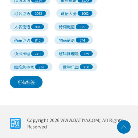
地名谜语
谜语大全
1063
1002
人名谜语
诗词谜语
997
895
药品谜语
物品谜语
845
574
侦探推理
逻辑推理题
279
279
脑筋急转弯
数学乐园
263
250
所有标签
Copyright
2026
WWW.DATIYA.COM;. All Rights
Reserved