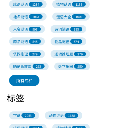
成语谜语
植物谜语
1234
1135
地名谜语
谜语大全
1063
1002
人名谜语
诗词谜语
997
895
药品谜语
物品谜语
845
574
侦探推理
逻辑推理题
279
279
脑筋急转弯
数学乐园
263
250
所有专栏
标签
字谜
动物谜语
2053
1658
成语谜语
植物谜语
1234
1135