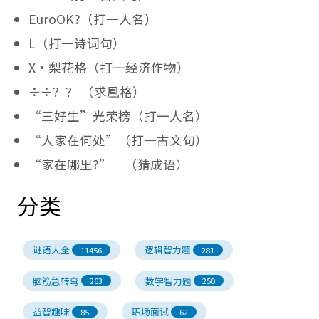
EuroOK?（打一人名）
L（打一诗词句）
X·梨花格（打一经济作物）
÷÷？？ （求凰格）
“三好生”光荣榜（打一人名）
“人家在何处”（打一古文句）
“家在哪里?” （猜成语）
分类
谜语大全
逻辑智力题
11456
281
脑筋急转弯
数学智力题
263
250
益智趣味
职场面试
85
62