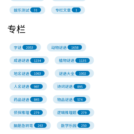
娱乐测试
专栏文章
31
1
专栏
字谜
动物谜语
2053
1658
成语谜语
植物谜语
1234
1135
地名谜语
谜语大全
1063
1002
人名谜语
诗词谜语
997
895
药品谜语
物品谜语
845
574
侦探推理
逻辑推理题
279
279
脑筋急转弯
数学乐园
263
250