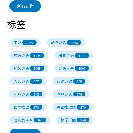
所有专栏
标签
字谜
动物谜语
2053
1658
成语谜语
植物谜语
1234
1135
地名谜语
谜语大全
1063
1002
人名谜语
诗词谜语
997
895
药品谜语
物品谜语
845
574
侦探推理
逻辑推理题
279
279
脑筋急转弯
数学乐园
263
250