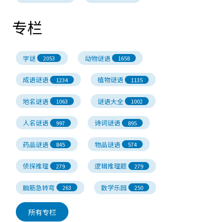
专栏
字谜
动物谜语
2053
1658
成语谜语
植物谜语
1234
1135
地名谜语
谜语大全
1063
1002
人名谜语
诗词谜语
997
895
药品谜语
物品谜语
845
574
侦探推理
逻辑推理题
279
279
脑筋急转弯
数学乐园
263
250
所有专栏