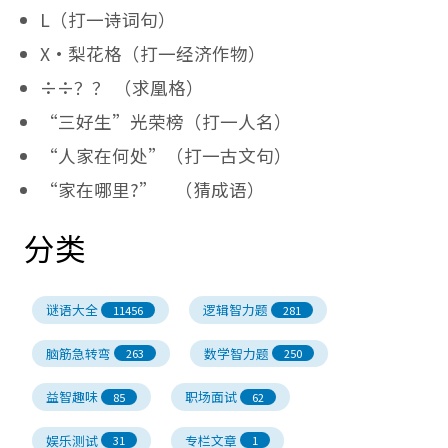
L（打一诗词句）
X·梨花格（打一经济作物）
÷÷？？ （求凰格）
“三好生”光荣榜（打一人名）
“人家在何处”（打一古文句）
“家在哪里?” （猜成语）
分类
谜语大全
逻辑智力题
11456
281
脑筋急转弯
数学智力题
263
250
益智趣味
职场面试
85
62
娱乐测试
专栏文章
31
1