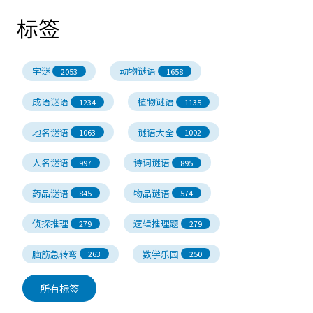
标签
字谜
动物谜语
2053
1658
成语谜语
植物谜语
1234
1135
地名谜语
谜语大全
1063
1002
人名谜语
诗词谜语
997
895
药品谜语
物品谜语
845
574
侦探推理
逻辑推理题
279
279
脑筋急转弯
数学乐园
263
250
所有标签