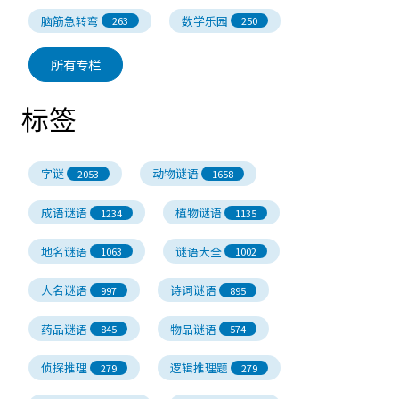
脑筋急转弯
数学乐园
263
250
所有专栏
标签
字谜
动物谜语
2053
1658
成语谜语
植物谜语
1234
1135
地名谜语
谜语大全
1063
1002
人名谜语
诗词谜语
997
895
药品谜语
物品谜语
845
574
侦探推理
逻辑推理题
279
279