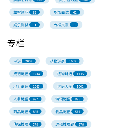
益智趣味
职场面试
85
62
娱乐测试
专栏文章
31
1
专栏
字谜
动物谜语
2053
1658
成语谜语
植物谜语
1234
1135
地名谜语
谜语大全
1063
1002
人名谜语
诗词谜语
997
895
药品谜语
物品谜语
845
574
侦探推理
逻辑推理题
279
279