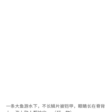
一条大鱼游水下，不长鳞片披铠甲，眼睛长在脊背