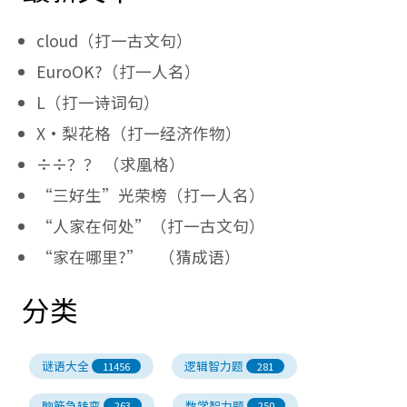
cloud（打一古文句）
EuroOK?（打一人名）
L（打一诗词句）
X·梨花格（打一经济作物）
÷÷？？ （求凰格）
“三好生”光荣榜（打一人名）
“人家在何处”（打一古文句）
“家在哪里?” （猜成语）
分类
谜语大全
逻辑智力题
11456
281
脑筋急转弯
数学智力题
263
250