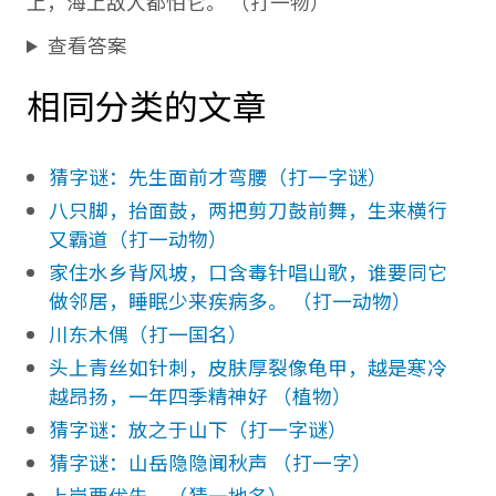
上，海上敌人都怕它。 （打一物）
查看答案
相同分类的文章
猜字谜：先生面前才弯腰（打一字谜）
八只脚，抬面鼓，两把剪刀鼓前舞，生来横行
又霸道（打一动物）
家住水乡背风坡，口含毒针唱山歌，谁要同它
做邻居，睡眠少来疾病多。 （打一动物）
川东木偶（打一国名）
头上青丝如针刺，皮肤厚裂像龟甲，越是寒冷
越昂扬，一年四季精神好 （植物）
猜字谜：放之于山下（打一字谜）
猜字谜：山岳隐隐闻秋声 （打一字）
上岗要优先 （猜一地名）